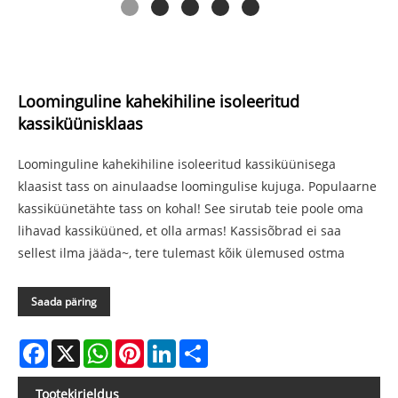
Loominguline kahekihiline isoleeritud
kassiküünisklaas
Loominguline kahekihiline isoleeritud kassiküünisega
klaasist tass on ainulaadse loomingulise kujuga. Populaarne
kassiküünetähte tass on kohal! See sirutab teie poole oma
lihavad kassiküüned, et olla armas! Kassisõbrad ei saa
sellest ilma jääda~, tere tulemast kõik ülemused ostma
Saada päring
Facebook
X
WhatsApp
Pinterest
LinkedIn
Share
Tootekirjeldus