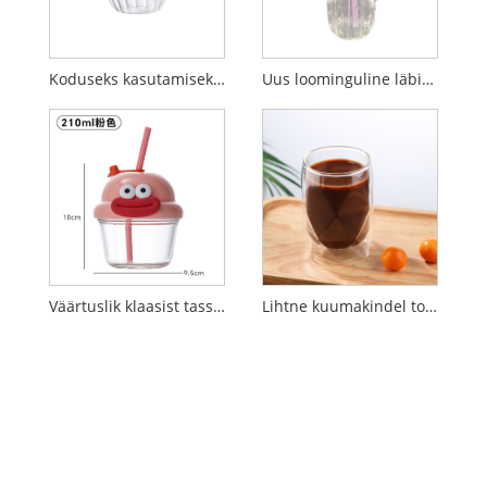
Koduseks kasutamiseks mõeldud triibuline värviplokiga kõrge boorsilikaatklaasist hommikusöögitops
Uus loominguline läbipaistev käepidemega klaasist tass
Väärtuslik klaasist tass Internetikuulus mini DunDun veetass
Lihtne kuumakindel topeltseinaga isoleeritud klaasist tass