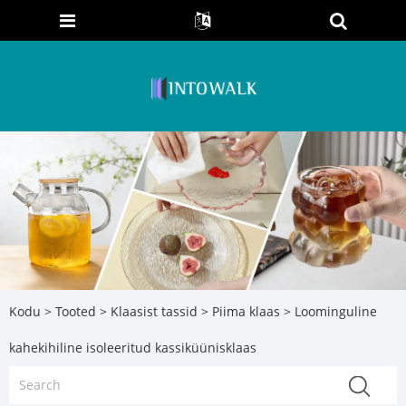
Kodu
>
Tooted
>
Klaasist tassid
>
Piima klaas
> Loominguline
kahekihiline isoleeritud kassiküünisklaas