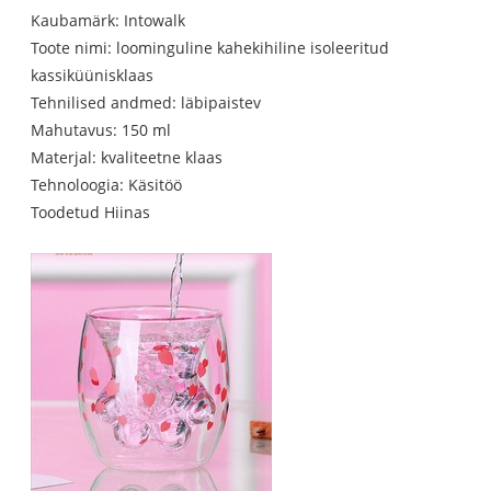
Kaubamärk: Intowalk
Toote nimi: loominguline kahekihiline isoleeritud
kassiküünisklaas
Tehnilised andmed: läbipaistev
Mahutavus: 150 ml
Materjal: kvaliteetne klaas
Tehnoloogia: Käsitöö
Toodetud Hiinas