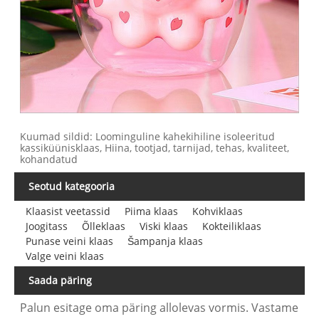
Kuumad sildid: Loominguline kahekihiline isoleeritud
kassiküünisklaas, Hiina, tootjad, tarnijad, tehas, kvaliteet,
kohandatud
Seotud kategooria
Klaasist veetassid
Piima klaas
Kohviklaas
Joogitass
Õlleklaas
Viski klaas
Kokteiliklaas
Punase veini klaas
Šampanja klaas
Valge veini klaas
Saada päring
Palun esitage oma päring allolevas vormis. Vastame