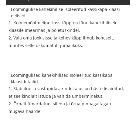
Loomingulise kahekihilise isoleeritud kassikäpa klaasi
eelised:
1. Kolmemõõtmeline kassikäpp on tänu kahekihilisele
klaasile imearmas ja põletuskindel.
2. Vala oma jook sisse ja kohev käpp ilmub koheselt,
muutes selle uskumatult jumalikuks.
Loomingulised kahekihilised isoleeritud kassikäpa
klaasidetailid
1. Stabiilne ja vastupidav, kindel alus on hästi disainitud,
et see kindlalt istuda ja vältida ümberminekut.
2. Õrnalt ümardatud, sileda ja õrna pinnaga tagab
mugava haarde.