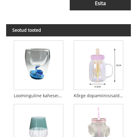
Esita
Seotud tooted
Loominguline kaheseinaline klaasist tass 3D ookeanivaala sisetükiga
Kõrge dopamiinisisaldusega boorsilikaatklaasist trummel õlgedega