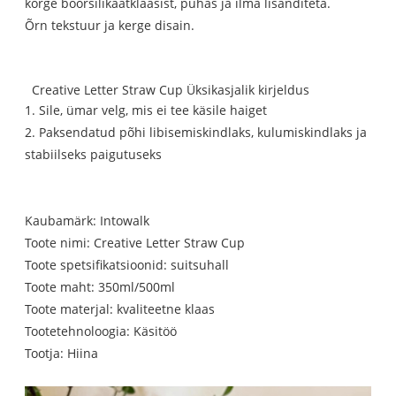
kõrge boorsilikaatklaasist, puhas ja ilma lisanditeta.
Õrn tekstuur ja kerge disain.
Creative Letter Straw Cup Üksikasjalik kirjeldus
1. Sile, ümar velg, mis ei tee käsile haiget
2. Paksendatud põhi libisemiskindlaks, kulumiskindlaks ja
stabiilseks paigutuseks
Kaubamärk: Intowalk
Toote nimi: Creative Letter Straw Cup
Toote spetsifikatsioonid: suitsuhall
Toote maht: 350ml/500ml
Toote materjal: kvaliteetne klaas
Tootetehnoloogia: Käsitöö
Tootja: Hiina