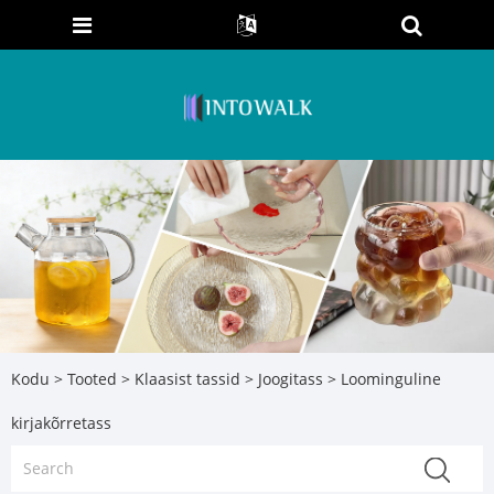
Kodu
>
Tooted
>
Klaasist tassid
>
Joogitass
> Loominguline
kirjakõrretass