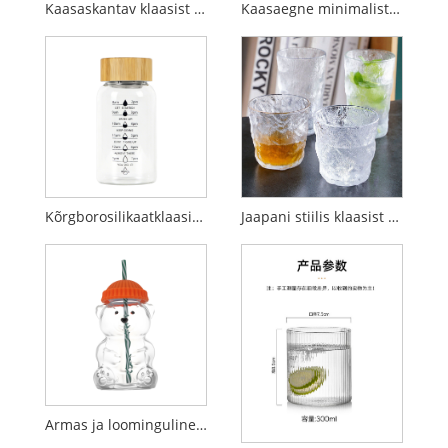
Kaasaskantav klaasist veetass karu kaane ja õlgedega
Kaasaegne minimalistlik liustikustiilis käepidemega klaastass
Kõrgborosilikaatklaasist tass ajamärgistusega
Jaapani stiilis klaasist tass, majapidamises olev liustikutops, haamriga tekstuuriga veetass.
Armas ja loominguline karuklaasist õletops