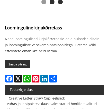
Loominguline kirjakõrretass
Need loomingulised kirjakõrretopsid on ainulaadse disaini
ja loominguliste värvikombinatsioonidega. Ootame kõiki
ettevõtete omanikke neid ostma.
Saada päring
Facebook
X
WhatsApp
Pinterest
LinkedIn
Share
Tootekirjeldus
Creative Letter Straw Cupi eelised:
Puhas ja läbipaistev klaas: valmistatud hoolikalt valitud