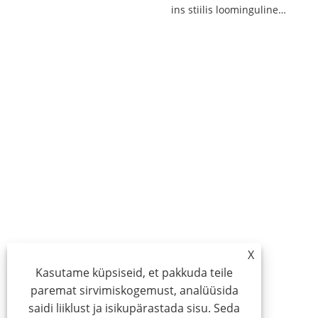
ins stiilis loominguline Jaapani vertikaalmustriline klaastass
X
Kasutame küpsiseid, et pakkuda teile
paremat sirvimiskogemust, analüüsida
saidi liiklust ja isikupärastada sisu. Seda