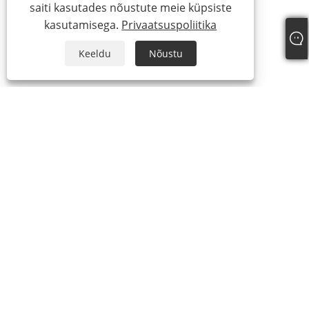
saiti kasutades nõustute meie küpsiste
kasutamisega.
Privaatsuspoliitika
Keeldu
Nõustu
+86-13315751030
paul@intowalk.com