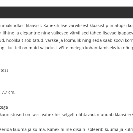
makindlast klaasist. Kahekihilise värvilisest klaasist piimatopsi ko
on lihtne ja elegantne ning väikesed värvilised tähed lisavad igapäev
tud, hoolikalt sobitatud, värske ja loomulik ning seda saab soovi ko
dugi, kui teil on muid vajadusi, võite meiega kohandamiseks ka nõu
atass
 7,7 cm.
tega
sed kaunistused on tassi vahekihis selgelt nähtavad, muudab klaas
eerida kuuma ja külma. Kahekihiline disain isoleerib kuuma ja külma,