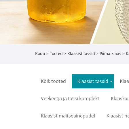
Kodu
>
Tooted
>
Klaasist tassid
>
Piima klaas
> Ka
Kõik tooted
Klaasist tassid
Kla
Veekeetja ja tassi komplekt
Klaaska
Klaasist maitseainepudel
Klaasist h