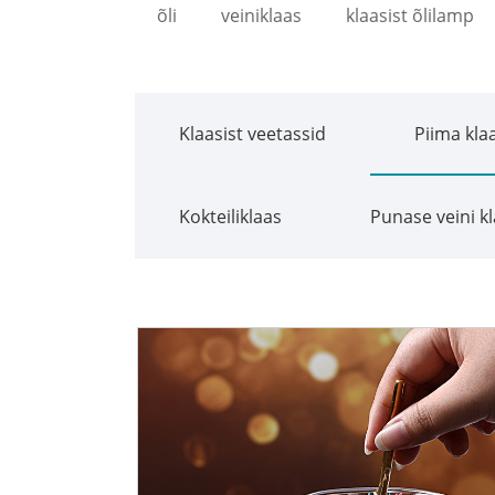
õli
veiniklaas
klaasist õlilamp
Klaasist veetassid
Piima kla
Kokteiliklaas
Punase veini k