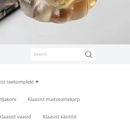
ist teekomplekt
iljakorv
Klaasist maitseainekarp
Klaasist vaasid
Klaasist käsitöö