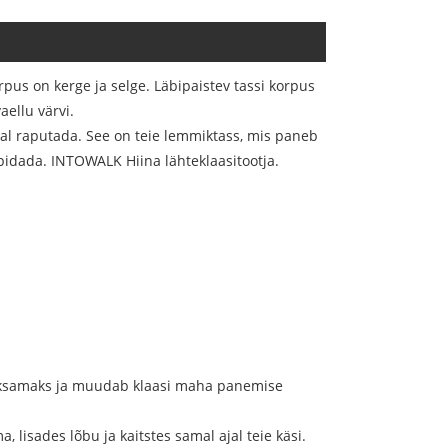
rpus on kerge ja selge. Läbipaistev tassi korpus
aellu värvi.
rral raputada. See on teie lemmiktass, mis paneb
 pidada. INTOWALK Hiina lähteklaasitootja.
i erksamaks ja muudab klaasi maha panemise
 lisades lõbu ja kaitstes samal ajal teie käsi.