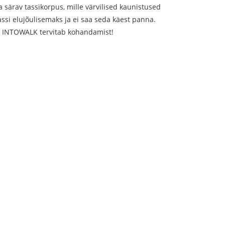
a särav tassikorpus, mille värvilised kaunistused
ssi elujõulisemaks ja ei saa seda käest panna.
. INTOWALK tervitab kohandamist!