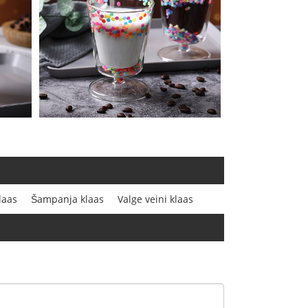
laas
Šampanja klaas
Valge veini klaas