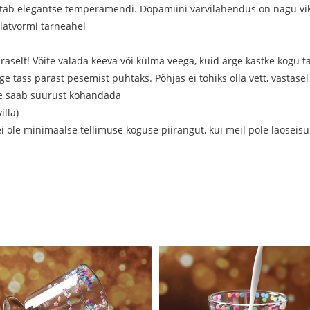
jastab elegantse temperamendi. Dopamiini värvilahendus on nagu vi
latvormi tarneahel
äraselt! Võite valada keeva või külma veega, kuid ärge kastke kogu 
tass pärast pesemist puhtaks. Põhjas ei tohiks olla vett, vastas
le saab suurust kohandada
illa)
ei ole minimaalse tellimuse koguse piirangut, kui meil pole laoseis