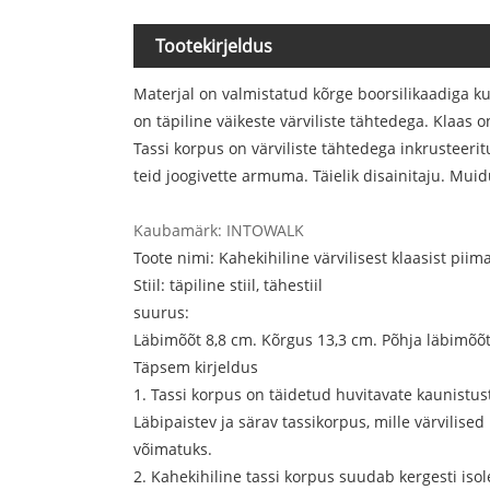
Tootekirjeldus
Materjal on valmistatud kõrge boorsilikaadiga kuu
on täpiline väikeste värviliste tähtedega. Klaas 
Tassi korpus on värviliste tähtedega inkrusteeri
teid joogivette armuma. Täielik disainitaju. Mui
Kaubamärk: INTOWALK
Toote nimi: Kahekihiline värvilisest klaasist piim
Stiil: täpiline stiil, tähestiil
suurus:
Läbimõõt 8,8 cm. Kõrgus 13,3 cm. Põhja läbimõõt
Täpsem kirjeldus
1. Tassi korpus on täidetud huvitavate kaunistus
Läbipaistev ja särav tassikorpus, mille värvili
võimatuks.
2. Kahekihiline tassi korpus suudab kergesti isol