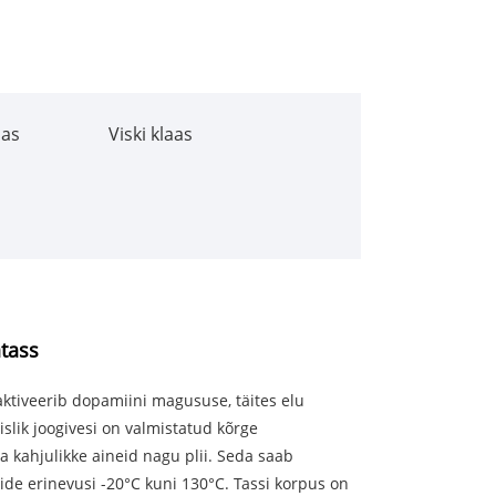
aas
Viski klaas
atass
 aktiveerib dopamiini magususe, täites elu
islik joogivesi on valmistatud kõrge
a kahjulikke aineid nagu plii. Seda saab
ride erinevusi -20°C kuni 130°C. Tassi korpus on