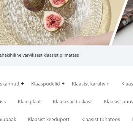
hekihiline värvilisest klaasist piimatass
askannud
Klaaspudelid
Klaasist karahvin
Klaas
uss
Klaasplaat
Klaasi säilituskast
Klaasist puuv
oiupaak
Klaasist keedupott
Klaasist tuhatoos