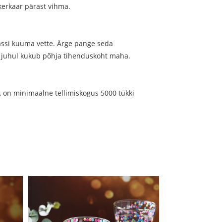
kerkaar pärast vihma.
tassi kuuma vette. Ärge pange seda
el juhul kukub põhja tihenduskoht maha.
u, on minimaalne tellimiskogus 5000 tükki