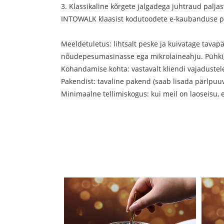
3. Klassikaline kõrgete jalgadega juhtraud pal
INTOWALK klaasist kodutoodete e-kaubanduse p
Meeldetuletus: lihtsalt peske ja kuivatage tavap
nõudepesumasinasse ega mikrolaineahju. Pühkige 
Kohandamise kohta: vastavalt kliendi vajaduste
Pakendist: tavaline pakend (saab lisada pärlpuuv
Minimaalne tellimiskogus: kui meil on laoseisu, 