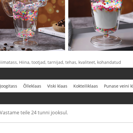
iimatass, Hiina, tootjad, tarnijad, tehas, kvaliteet, kohandatud
Joogitass
Õlleklaas
Viski klaas
Kokteiliklaas
Punase veini k
Vastame teile 24 tunni jooksul.