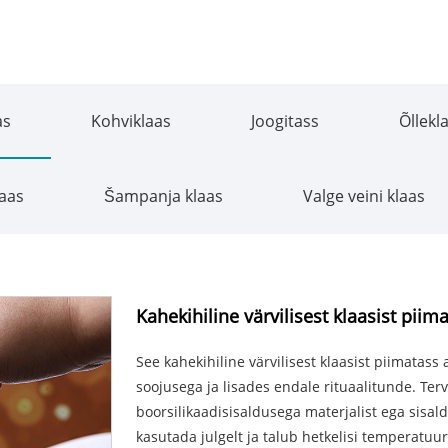
as
Kohviklaas
Joogitass
Õllekl
laas
Šampanja klaas
Valge veini klaas
Kahekihiline värvilisest klaasist piim
See kahekihiline värvilisest klaasist piimatass
soojusega ja lisades endale rituaalitunde. Terv
boorsilikaadisisaldusega materjalist ega sisald
kasutada julgelt ja talub hetkelisi temperatuu