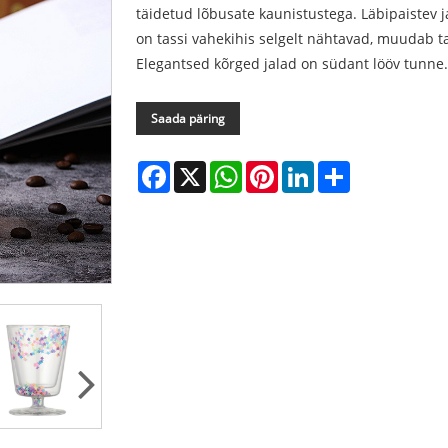
täidetud lõbusate kaunistustega. Läbipaistev j
on tassi vahekihis selgelt nähtavad, muudab ta
Elegantsed kõrged jalad on südant lööv tunne
Saada päring
Facebook
X
WhatsApp
Pinterest
LinkedIn
Share