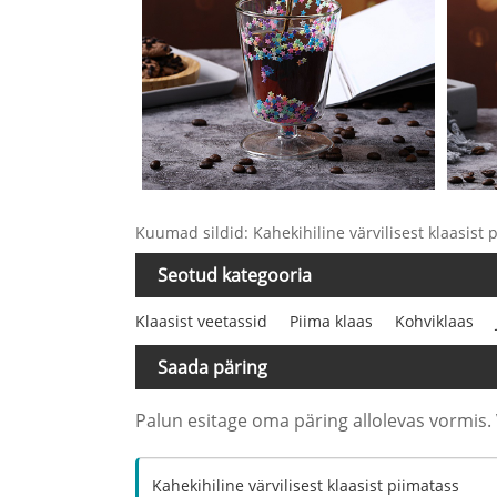
Kuumad sildid: Kahekihiline värvilisest klaasist p
Seotud kategooria
Klaasist veetassid
Piima klaas
Kohviklaas
Saada päring
Palun esitage oma päring allolevas vormis. 