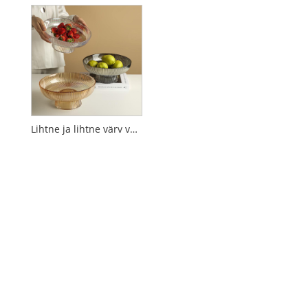
Lihtne ja lihtne värv vertikaalne mustriga kõrge jalaga klaasist puuviljaplaat