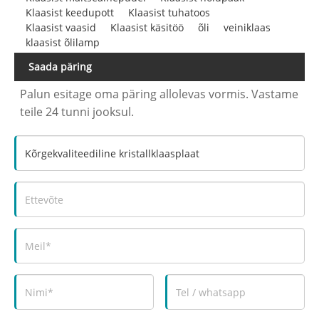
Klaasist keedupott
Klaasist tuhatoos
Klaasist vaasid
Klaasist käsitöö
õli
veiniklaas
klaasist õlilamp
Saada päring
Palun esitage oma päring allolevas vormis. Vastame
teile 24 tunni jooksul.