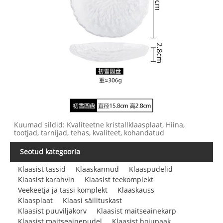
Kuumad sildid: Kvaliteetne kristallklaasplaat, Hiina,
tootjad, tarnijad, tehas, kvaliteet, kohandatud
Seotud kategooria
Klaasist tassid
Klaaskannud
Klaaspudelid
Klaasist karahvin
Klaasist teekomplekt
Veekeetja ja tassi komplekt
Klaaskauss
Klaasplaat
Klaasi säilituskast
Klaasist puuviljakorv
Klaasist maitseainekarp
Klaasist maitseainepudel
Klaasist hoiupaak