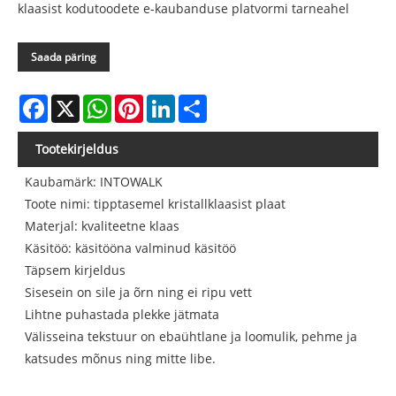
klaasist kodutoodete e-kaubanduse platvormi tarneahel
Saada päring
Facebook
X
WhatsApp
Pinterest
LinkedIn
Share
Tootekirjeldus
Kaubamärk: INTOWALK
Toote nimi: tipptasemel kristallklaasist plaat
Materjal: kvaliteetne klaas
Käsitöö: käsitööna valminud käsitöö
Täpsem kirjeldus
Sisesein on sile ja õrn ning ei ripu vett
Lihtne puhastada plekke jätmata
Välisseina tekstuur on ebaühtlane ja loomulik, pehme ja
katsudes mõnus ning mitte libe.