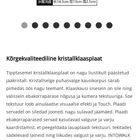
Kõrgekvaliteediline kristallklaasplaat
Tipptasemel kristallklaasplaat on nagu liustikult päästetud
jääkristall. Kristallselge puhasvalge kausikorpus särab
pimedas öös nagu teemant. Klaaskausi sisesein on sile ning
välissein ebakorrapärase nõgusa ja kumera tekstuuriga. Soe
tekstuur loob ainulaadse visuaalse efekti ja Touch. Plaadi
servadel on siledad jooned, nagu sulavad jäämäed. Plaadi
ebakorrapärased servad kasutavad valguse ja varju
kaardistamist, et peegeldada lauaplaadi tekstuuri, tekitades
sädelevaid laineid ning liikudes valgust ja varju. INTOWALK