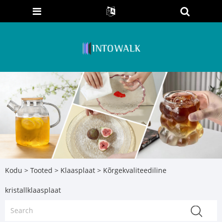
Kodu
>
Tooted
>
Klaasplaat
> Kõrgekvaliteediline
kristallklaasplaat