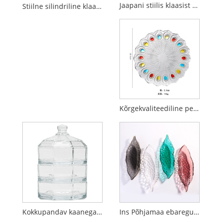
Jaapani stiilis klaasist kalakujuline dekoratiivne vaagen
Stiilne silindriline klaasist parfüümipudel
Kõrgekvaliteediline peen paabulinnu stiilis klaasist puuviljakauss
Kokkupandav kaanega klaasist komminõu
Ins Põhjamaa ebaregulaarne hernepuuvilja klaasist roog