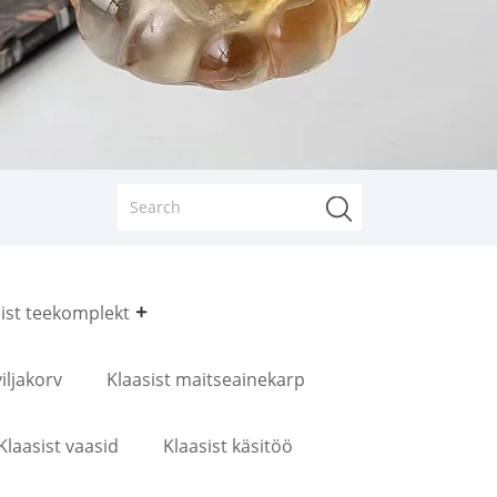
ist teekomplekt
iljakorv
Klaasist maitseainekarp
Klaasist vaasid
Klaasist käsitöö