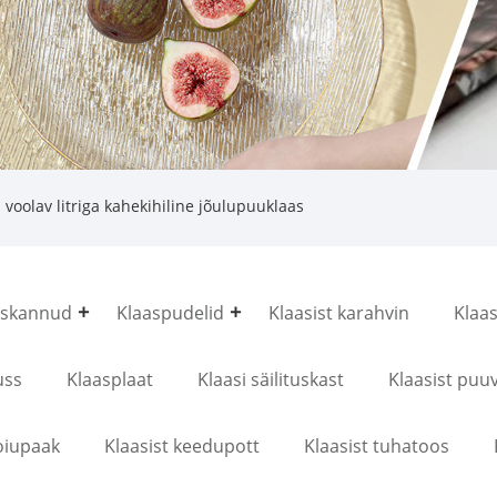
voolav litriga kahekihiline jõulupuuklaas
askannud
Klaaspudelid
Klaasist karahvin
Klaas
uss
Klaasplaat
Klaasi säilituskast
Klaasist puuv
oiupaak
Klaasist keedupott
Klaasist tuhatoos