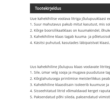
Tootekirjeldus
Uue kahekihilise voolava litriga jõulupuuklaasi e
1. Suur mahutavus pakub mitut kasutust, mis so
2. Kõrge boorsilikaatklaas on kuumakindel, õhuke
3. Kahekihiline klaas tagab kuuma- ja põletusis
4. Käsitsi puhutud, kasutades läbipaistvat klaasi, 
Uus kahekihiline jõulupuu klaas voolavate litrite
1. Sile, ümar velg sooja ja mugava puudutuse t
2. Kõrglahutusega printimise meisterlikkus peab 
3. Kahekihiline klaasdisain isoleerib kuumuse j
4. Sisseehitatud litrid võimaldavad kerget raput
5. Paksendatud põhi sileda, paksendatud viimist