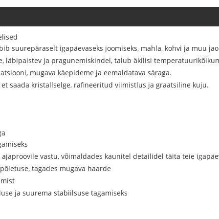
elised
bib suurepäraselt igapäevaseks joomiseks, mahla, kohvi ja muu jao
, läbipaistev ja pragunemiskindel, talub äkilisi temperatuurikõiku
olatsiooni, mugava käepideme ja eemaldatava säraga.
et saada kristallselge, rafineeritud viimistlus ja graatsiline kuju.
ga
agamiseks
ajaproovile vastu, võimaldades kaunitel detailidel täita teie igapä
a põletuse, tagades mugava haarde
amist
luse ja suurema stabiilsuse tagamiseks