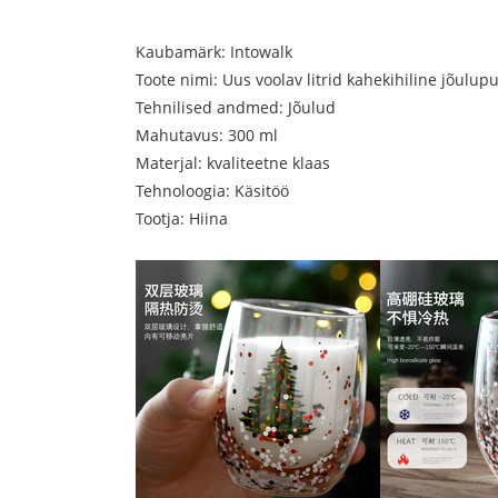
Kaubamärk: Intowalk
Toote nimi: Uus voolav litrid kahekihiline jõulup
Tehnilised andmed: Jõulud
Mahutavus: 300 ml
Materjal: kvaliteetne klaas
Tehnoloogia: Käsitöö
Tootja: Hiina