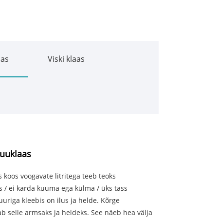
aas
Viski klaas
puuklaas
 koos voogavate litritega teeb teoks
s / ei karda kuuma ega külma / üks tass
riga kleebis on ilus ja helde. Kõrge
b selle armsaks ja heldeks. See näeb hea välja