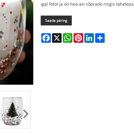
igal fotol ja on hea asi sõprade ringis tähele
Saada päring
Facebook
X
WhatsApp
Pinterest
LinkedIn
Share