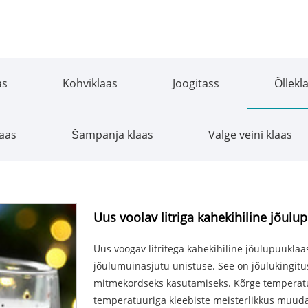
as
Kohviklaas
Joogitass
Õllekl
laas
Šampanja klaas
Valge veini klaas
Uus voolav litriga kahekihiline jõulu
Uus voogav litritega kahekihiline jõulupuuklaas
jõulumuinasjutu unistuse. See on jõulukingitu
mitmekordseks kasutamiseks. Kõrge temperatuu
temperatuuriga kleebiste meisterlikkus muuda