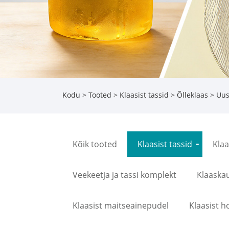
Kodu
>
Tooted
>
Klaasist tassid
>
Õlleklaas
> Uus 
Kõik tooted
Klaasist tassid
Kla
Veekeetja ja tassi komplekt
Klaaska
Klaasist maitseainepudel
Klaasist h