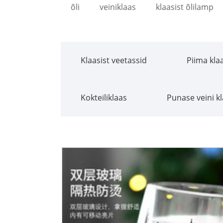
õli
veiniklaas
klaasist õlilamp
Klaasist veetassid
Piima kla
Kokteiliklaas
Punase veini k